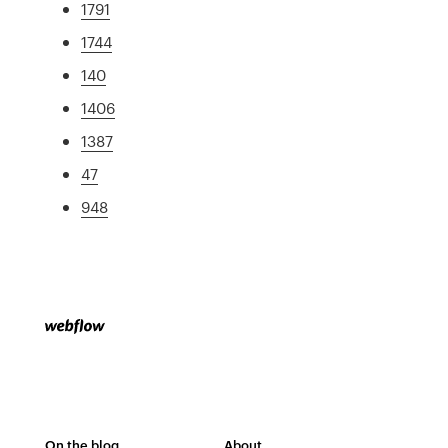
1791
1744
140
1406
1387
47
948
On the blog
About